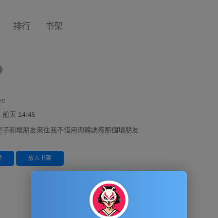
排行
书架
》
ee
天 14:45
兒子和壞朋友來往我不惜用肉體誘惑那個壞朋友
读
放入书架