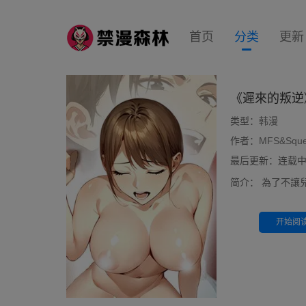
首页
分类
更新
《遲來的叛逆
类型：
韩漫
作者：
MFS&Squ
最后更新：连载中 前
简介：
為了不讓
开始阅