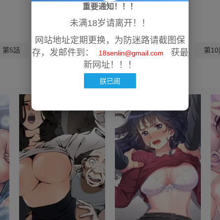
重要通知！！！
未满18岁请离开！！
网站地址定期更换，为防迷路请截图保
第5話
第6話
第7話
第8話
第9話
第10
存，发邮件到：
获最
18senlin@gmail.com
新网址！！！
朕已阅