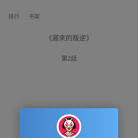
排行
书架
《遲來的叛逆》
第2話