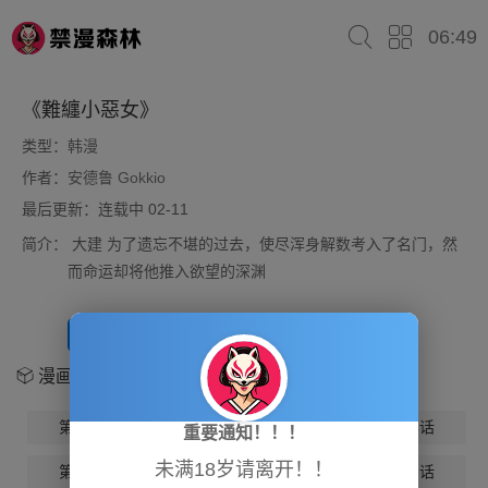
06:49
《難纏小惡女》
类型：
韩漫
作者：
安德鲁 Gokkio
最后更新：连载中 02-11
简介：
大建 为了遗忘不堪的过去，使尽浑身解数考入了名门，然
而命运却将他推入欲望的深渊
开始阅读
放入书架
漫画章节
第1话
第2话
第3话
第4话
重要通知！！！
未满18岁请离开！！
第5话
第6话
第7话
第8话