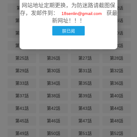
网站地址定期更换，为防迷路请截图保
第9话
第10话
第11话
第12话
存，发邮件到：
获最
18senlin@gmail.com
新网址！！！
第13话
第14话
第15话
第16话
朕已阅
第17话
第18话
第19话
第20话
第21话
第22话
第23話
第24話
第25話
第26話
第27話
第28話
第29話
第30話
第31話
第32話
第33話
第34話
第35話
第36話
第37話
第38話
第39話
第40話
第41話
第42話
第43話
第44話
第45話
第46話
第47話
第48話
第49話
第50話
第51話
第52話