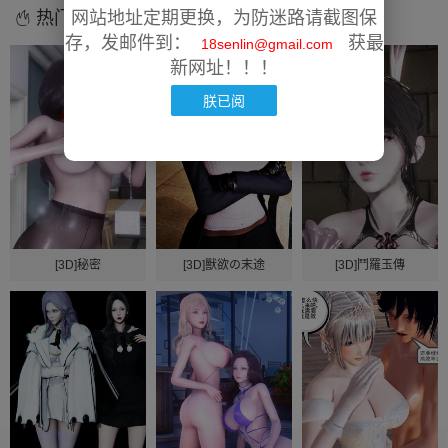
热门漫画
网站地址定期更换，为防迷路请截图保
存，发邮件到：
获最
18senlin@gmail.com
新网址！！！
朕已阅
[3D]秘密
[3D]獸欲の末途
[3D]鬥羅玉傳