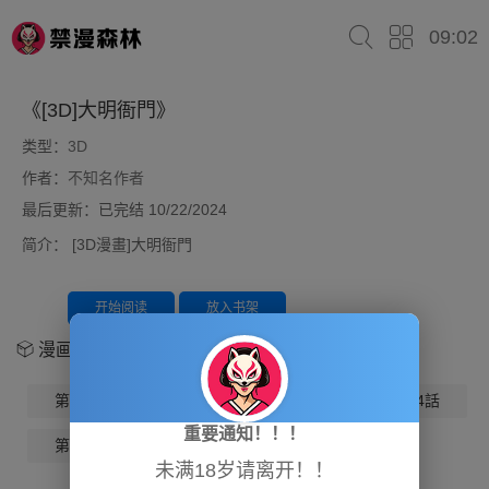
09:02
《[3D]大明衙門》
类型：
3D
作者：
不知名作者
最后更新：已完结 10/22/2024
简介：
[3D漫畫]大明衙門
开始阅读
放入书架
漫画章节
第01話
第02話
第03話
第04話
重要通知！！！
第05話
第06話
第07話-最終話
未满18岁请离开！！