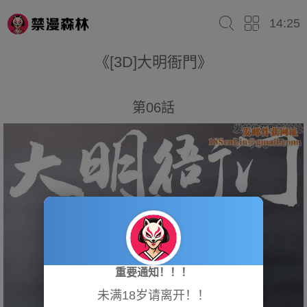
14:25
《[3D]大明衙門》
第06話
重要通知！！！
未满18岁请离开！！