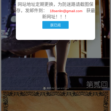
网站地址定期更换，为防迷路请截图保
存，发邮件到：
获最
18senlin@gmail.com
新网址！！！
朕已阅