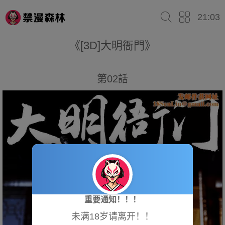
21:03
《[3D]大明衙門》
第02話
重要通知！！！
未满18岁请离开！！