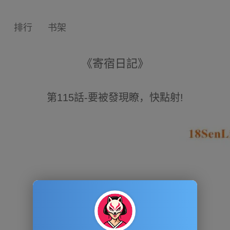
排行
书架
《寄宿日記》
第115話-要被發現瞭，快點射!