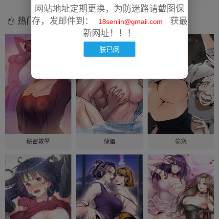
网站地址定期更换，为防迷路请截图保
热门漫画
存，发邮件到：
获最
18senlin@gmail.com
新网址！！！
朕已阅
秘密教學
傀儡
偷窺