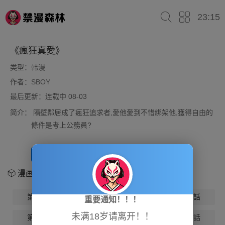
23:15
《瘋狂真愛》
类型：
韩漫
作者：
SBOY
最后更新：连载中 08-03
简介：
隔壁鄰居成了瘋狂追求者,愛他愛到不惜綁架他,獲得自由的
條件是考上公務員?
开始阅读
放入书架
漫画章节
第1話
第2話
第3話
第4話
重要通知！！！
未满18岁请离开！！
第5話
第6話
第7話
第8話