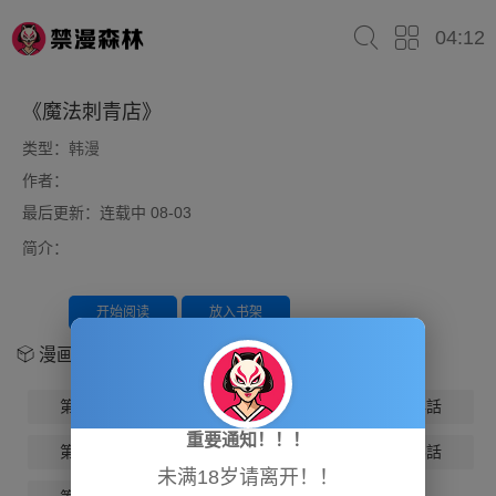
04:12
《魔法刺青店》
类型：
韩漫
作者：
最后更新：连载中 08-03
简介：
开始阅读
放入书架
漫画章节
第1話
第2話
第3話
第4話
重要通知！！！
第5話
第6話
第7話
第8話
未满18岁请离开！！