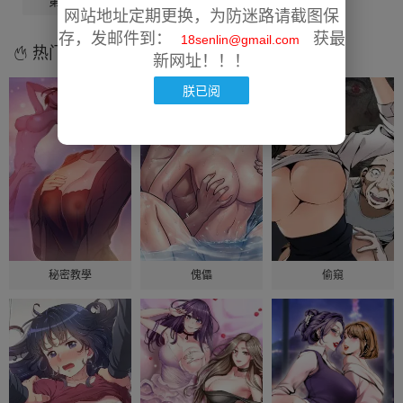
第9話
第10話
网站地址定期更换，为防迷路请截图保
存，发邮件到：
获最
18senlin@gmail.com
热门漫画
新网址！！！
朕已阅
秘密教學
傀儡
偷窺