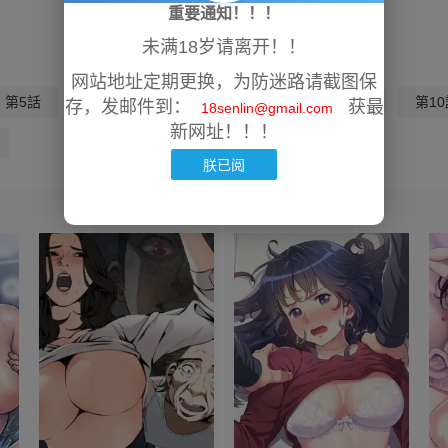
重要通知！！！
未满18岁请离开！！
网站地址定期更换，为防迷路请截图保
第5話
第6話
第7話
第8話
第9話
第10
存，发邮件到：
获最
18senlin@gmail.com
新网址！！！
朕已阅