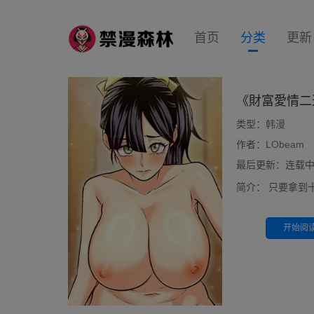
首页
分类
更新
《財富愛情二
类型：
韩漫
作者：
LObeam
最后更新：连载中 前
简介：
只要拿到
开始阅