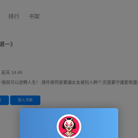
排行
书架
選一》
天 14:45
十億就可以逆轉人生！,條件居然是要讓女友被別人幹!?,究竟要守護愛情
读
放入书架