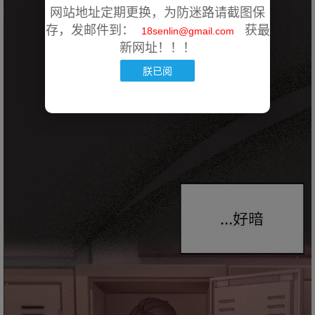
网站地址定期更换，为防迷路请截图保
存，发邮件到：
获最
18senlin@gmail.com
新网址！！！
朕已阅