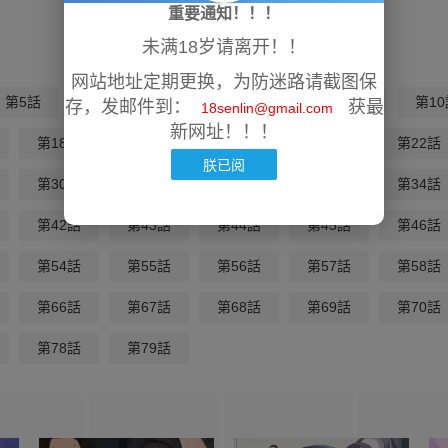
重要通知！！！
未满18岁请离开！！
网站地址定期更换，为防迷路请截图保
第5話
第6話
第7話
第8話
第9話
第10
存，发邮件到：
获最
18senlin@gmail.com
新网址！！！
第18話
第19話
第20話
第21話
第22話
朕已阅
第30話
第31話
第32話
第33話
第34話
第42話
第43話
第44話
第45話
第46話
第54話
第55話
第56話
第57話
第58話
第66話
第67話
第68話
第69話
第70話
第78話
第79話