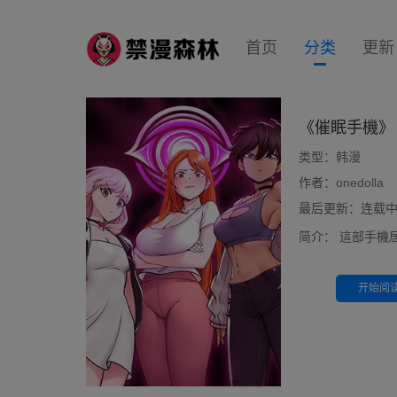
首页
分类
更新
《催眠手機》
类型：
韩漫
作者：
onedolla
最后更新：连载中 前
简介：
這部手機
开始阅