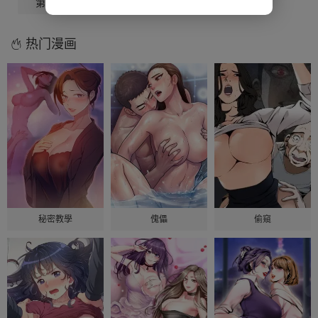
第53話
第54話
热门漫画
秘密教學
傀儡
偷窺