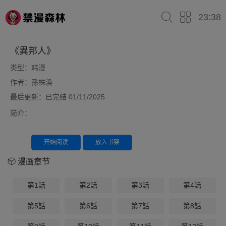
23:38
《異邦人》
类型：
韩漫
作者：
孫株渙
最后更新：已完结 01/11/2025
简介：
开始阅读
放入书架
漫画章节
第1話
第2話
第3話
第4話
第5話
第6話
第7話
第8話