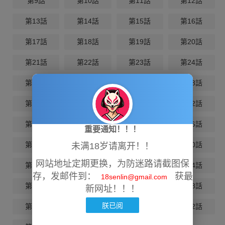
第9話
第10話
第11話
第12話
第13話
第14話
第15話
第16話
第17話
第18話
第19話
第20話
第21話
第22話
第23話
第24話
第25話
第26話
第27話
第28話
第29話
第30話
第31話
第32話
第33話
第34話
第35話
第36話
重要通知！！！
第37話
第38話
第39話
第40話
未满18岁请离开！！
网站地址定期更换，为防迷路请截图保
第41話
第42話
第43話
第44話
存，发邮件到：
获最
18senlin@gmail.com
第45話
第46話
第47話
第48話
新网址！！！
朕已阅
第49話
第50話
第51話
第52話