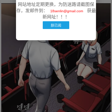
网站地址定期更换，为防迷路请截图保
存，发邮件到：
获最
18senlin@gmail.com
新网址！！！
朕已阅