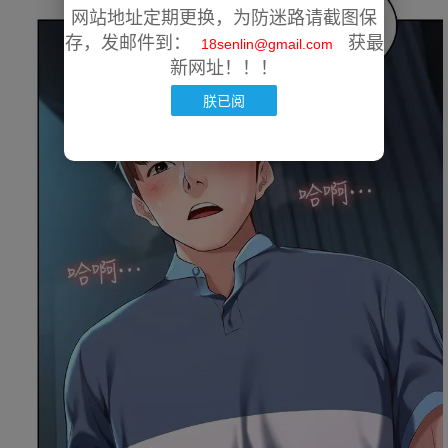
网站地址定期更换，为防迷路请截图保
存，发邮件到：
获最
18senlin@gmail.com
新网址！！！
朕已阅