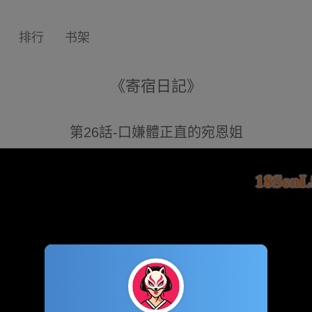
排行
书架
《寄宿日記》
第26話-口嫌體正直的宛恩姐