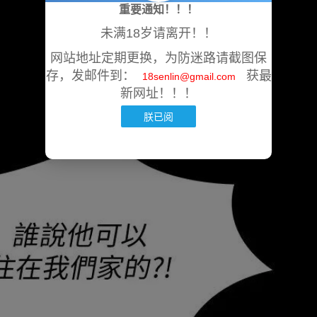
重要通知！！！
未满18岁请离开！！
网站地址定期更换，为防迷路请截图保
存，发邮件到：
获最
18senlin@gmail.com
新网址！！！
朕已阅