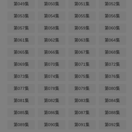
第049集
第050集
第051集
第052集
第053集
第054集
第055集
第056集
第057集
第058集
第059集
第060集
第061集
第062集
第063集
第064集
第065集
第066集
第067集
第068集
第069集
第070集
第071集
第072集
第073集
第074集
第075集
第076集
第077集
第078集
第079集
第080集
第081集
第082集
第083集
第084集
第085集
第086集
第087集
第088集
第089集
第090集
第091集
第092集