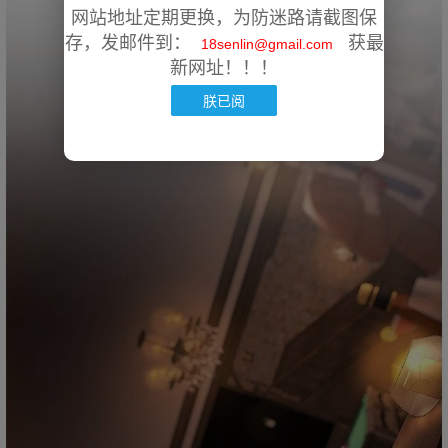
网站地址定期更换，为防迷路请截图保
存，发邮件到：
获最
18senlin@gmail.com
新网址！！！
朕已阅