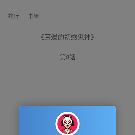
排行
书架
《耳邊的初戀鬼神》
第8話