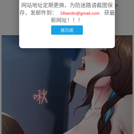
网站地址定期更换，为防迷路请截图保
存，发邮件到：
获最
18senlin@gmail.com
新网址！！！
朕已阅