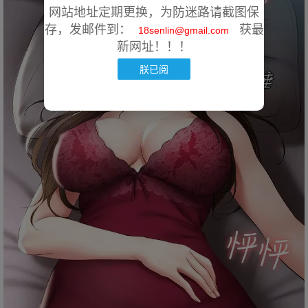
网站地址定期更换，为防迷路请截图保
存，发邮件到：
获最
18senlin@gmail.com
新网址！！！
朕已阅