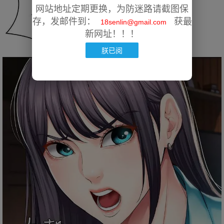
网站地址定期更换，为防迷路请截图保
存，发邮件到：
获最
18senlin@gmail.com
新网址！！！
朕已阅