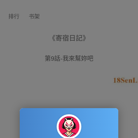
排行
书架
《寄宿日記》
第9話-我來幫妳吧