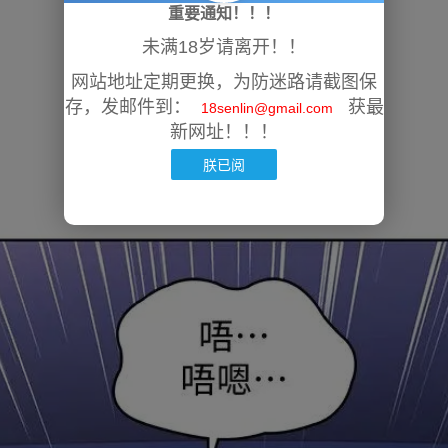
重要通知！！！
未满18岁请离开！！
网站地址定期更换，为防迷路请截图保
存，发邮件到：
获最
18senlin@gmail.com
新网址！！！
朕已阅