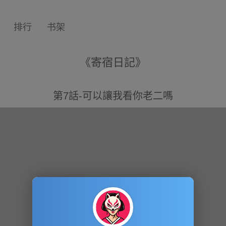
排行
书架
《寄宿日記》
第7話-可以讓我看你老二嗎