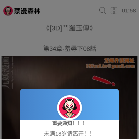
01:58
《[3D]鬥羅玉傳》
第34章-羞辱下08話
重要通知！！！
未满18岁请离开！！