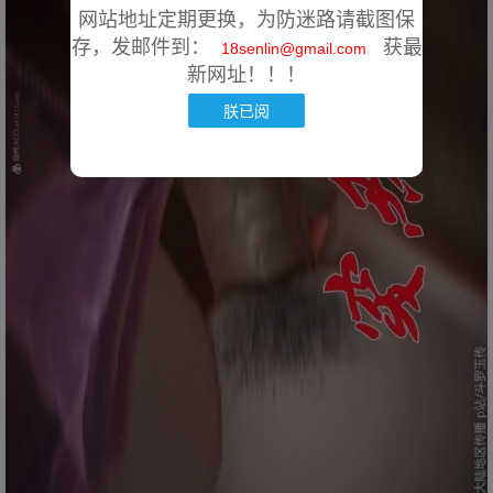
网站地址定期更换，为防迷路请截图保
存，发邮件到：
获最
18senlin@gmail.com
新网址！！！
朕已阅